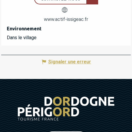
www.actif-issigeac.fr
Environnement
Environnement
Dans le village
Signaler une erreur