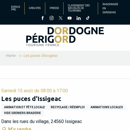
Aller
RANDONNÉE
CLASSEMENT DES
ESPACE
GROUPES
PRESSE
MEUBLÉS DE
EN
au
PRO
TOURISME
DORDOGNE
contenu
principal
Home
Les puces d'Issigeac
Samedi 15 août de 08:00 à 17:00
Les puces d'Issigeac
ANIMATION ET FÊTE LOCALE
RECYCLAGE / RÉEMPLOI
ANIMATIONS LOCALES
VIDE GRENIERS BRADERIE
Dans les rues du village, 24560 Issigeac
M'y rendre