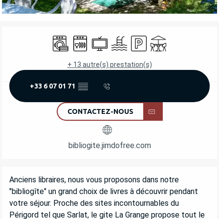
OUVERTURE ET COORDONNÉES
Lave linge
Lave vaisselle
Télévision
Piscine
Parking
Terrasse
+ 13 autre(s) prestation(s)
+33 6 07 01 71
▒▒
CONTACTEZ-NOUS
bibliogite.jimdofree.com
DESCRIPTION
Anciens libraires, nous vous proposons dans notre 
"bibliogîte" un grand choix de livres à découvrir pendant 
votre séjour. Proche des sites incontournables du 
Périgord tel que Sarlat, le gite La Grange propose tout le 