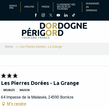
Aller
RANDONNÉE
CLASSEMENT DES
ESPACE
GROUPES
PRESSE
MEUBLÉS DE
EN
au
PRO
TOURISME
DORDOGNE
contenu
principal
Home
Les Pierres Dorées - La Grange
Les Pierres Dorées - La Grange
MEUBLÉS
MAISON
64 Impasse de la Malaisée, 24590 Borrèze
M'y rendre