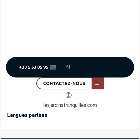
+33 5 53 05 95
▒▒
CONTACTEZ-NOUS
lesjardinstranquilles.com
Langues parlées
Langues parlées