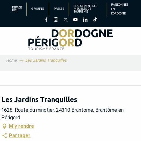
Aller
RANDONNÉE
CLASSEMENT DES
ESPACE
GROUPES
PRESSE
MEUBLÉS DE
EN
au
PRO
TOURISME
DORDOGNE
contenu
principal
Home
Les Jardins Tranquilles
Les Jardins Tranquilles
1628, Route du minotier, 24310 Brantome, Brantôme en
Périgord
M'y rendre
Partager