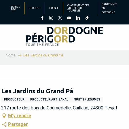
Aller
RANDONNÉE
CLASSEMENT DES
ESPACE
GROUPES
PRESSE
MEUBLÉS DE
EN
au
PRO
TOURISME
DORDOGNE
contenu
principal
Home
Les Jardins du Grand Pâ
Les Jardins du Grand Pâ
PRODUCTEUR
PRODUCTEUR ARTISANAL
FRUITS / LÉGUMES
217 route des bois de Cournedelle, Caillaud, 24300 Teyjat
M'y rendre
Partager