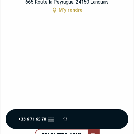
665 Route la Peyrugue, 24150 Lanquais
M'y rendre
+33 6 71 65 78
▒▒