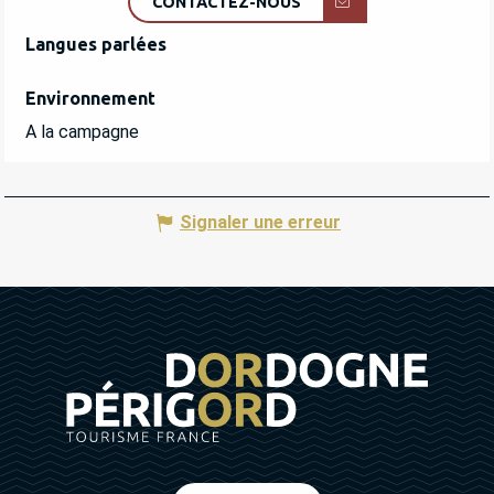
CONTACTEZ-NOUS
Langues parlées
Langues parlées
Environnement
Environnement
A la campagne
Signaler une erreur