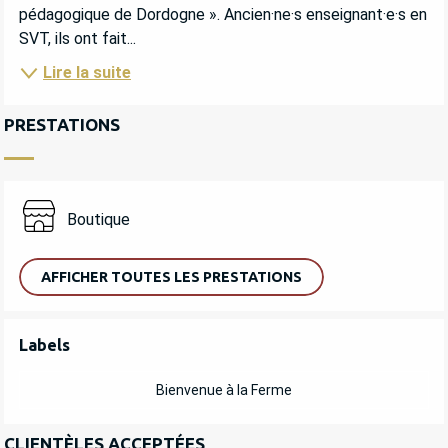
pédagogique de Dordogne ». Ancien·ne·s enseignant·e·s en 
SVT, ils ont fait...
Lire la suite
PRESTATIONS
Boutique
AFFICHER TOUTES LES PRESTATIONS
OFFRES DE PRESTATIONS
Labels
Labels
Bienvenue à la Ferme
CLIENTÈLES ACCEPTÉES