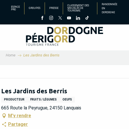
Aller
RANDONNÉE
CLASSEMENT DES
ESPACE
GROUPES
PRESSE
MEUBLÉS DE
EN
au
PRO
TOURISME
DORDOGNE
contenu
principal
Home
Les Jardins des Berris
Les Jardins des Berris
PRODUCTEUR
FRUITS / LÉGUMES
OEUFS
665 Route la Peyrugue, 24150 Lanquais
M'y rendre
Partager