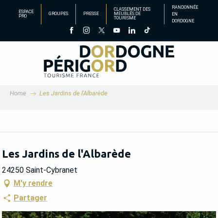
Aller
RANDONNÉE
CLASSEMENT DES
ESPACE
GROUPES
PRESSE
MEUBLÉS DE
EN
au
PRO
TOURISME
DORDOGNE
contenu
principal
Home
Les Jardins de l'Albarède
Les Jardins de l'Albarède
24250 Saint-Cybranet
M'y rendre
Partager