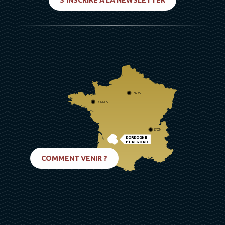
PARIS
RENNES
LYON
DORDOGNE
PÉRIGORD
BIARRITZ
COMMENT VENIR ?