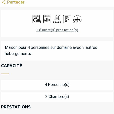
Partager
OUVERTURE ET COORDONNÉES
Lave linge
Lave vaisselle
Piscine
Parking
Terrasse
+ 8 autre(s) prestation(s)
DESCRIPTION
Maison pour 4 personnes sur domaine avec 3 autres 
hébergements
CAPACITÉ
4 Personne(s)
2 Chambre(s)
PRESTATIONS