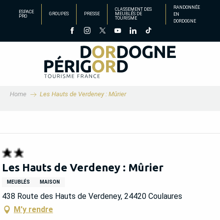
Aller
RANDONNÉE
CLASSEMENT DES
ESPACE
GROUPES
PRESSE
MEUBLÉS DE
EN
au
PRO
TOURISME
DORDOGNE
contenu
principal
Home
Les Hauts de Verdeney : Mûrier
Les Hauts de Verdeney : Mûrier
MEUBLÉS
MAISON
438 Route des Hauts de Verdeney, 24420 Coulaures
M'y rendre