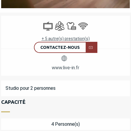
OUVERTURE ET COORDONNÉES
Télévision
Air conditionné
Draps et linge
WiFi
+ 5 autre(s) prestation(s)
CONTACTEZ-NOUS
www.live-in.fr
DESCRIPTION
Studio pour 2 personnes
CAPACITÉ
4 Personne(s)