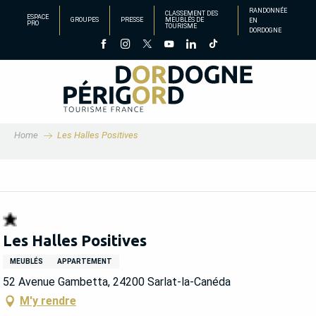
Aller
RANDONNÉE
CLASSEMENT DES
ESPACE
GROUPES
PRESSE
MEUBLÉS DE
EN
au
PRO
TOURISME
DORDOGNE
contenu
principal
Home
Les Halles Positives
Les Halles Positives
MEUBLÉS
APPARTEMENT
52 Avenue Gambetta, 24200 Sarlat-la-Canéda
M'y rendre