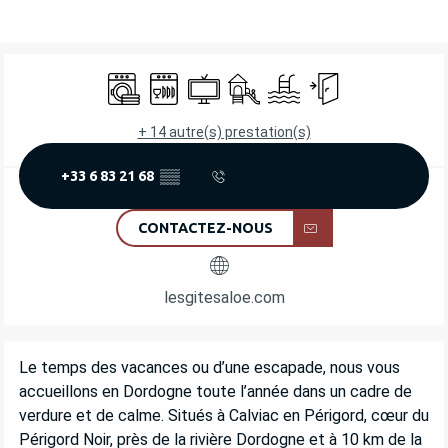
OUVERTURE ET COORDONNÉES
Lave linge
Lave vaisselle
Télévision
Jeux pour enfants / Espace jeu
Piscine
Entrée indépendant
+ 14 autre(s) prestation(s)
+33 6 83 21 68
▒▒
CONTACTEZ-NOUS
lesgitesaloe.com
DESCRIPTION
Le temps des vacances ou d’une escapade, nous vous 
accueillons en Dordogne toute l’année dans un cadre de 
verdure et de calme. Situés à Calviac en Périgord, cœur du 
Périgord Noir, près de la rivière Dordogne et à 10 km de la 