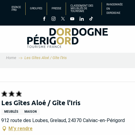
Aller
RANDONNÉE
CLASSEMENT DES
ESPACE
GROUPES
PRESSE
MEUBLÉS DE
EN
au
PRO
TOURISME
DORDOGNE
contenu
principal
Home
Les Gîtes Aloé / Gîte l'Iris
Les Gîtes Aloé / Gîte l'Iris
MEUBLÉS
MAISON
912 route des Loubes, Grelaud, 24370 Calviac-en-Périgord
M'y rendre