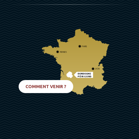
PARIS
RENNES
LYON
DORDOGNE
PÉRIGORD
BIARRITZ
COMMENT VENIR ?