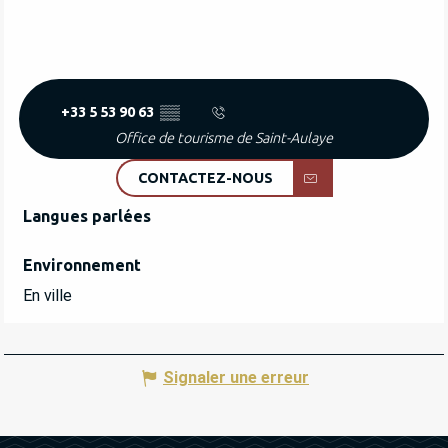
+33 5 53 90 63
▒▒
Office de tourisme de Saint-Aulaye
CONTACTEZ-NOUS
Langues parlées
Langues parlées
Environnement
Environnement
En ville
Signaler une erreur