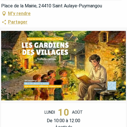
Place de la Mairie, 24410 Saint Aulaye-Puymangou
M'y rendre
Partager
OUVERTURE ET COORDONNÉES
10
LUNDI
AOÛT
De 10:00 à 12:00
À partir de