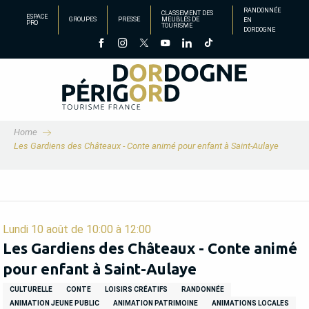
Aller
RANDONNÉE
CLASSEMENT DES
ESPACE
GROUPES
PRESSE
MEUBLÉS DE
EN
au
PRO
TOURISME
DORDOGNE
contenu
principal
Home
Les Gardiens des Châteaux - Conte animé pour enfant à Saint-Aulaye
Lundi 10 août de 10:00 à 12:00
Les Gardiens des Châteaux - Conte animé
pour enfant à Saint-Aulaye
CULTURELLE
CONTE
LOISIRS CRÉATIFS
RANDONNÉE
ANIMATION JEUNE PUBLIC
ANIMATION PATRIMOINE
ANIMATIONS LOCALES