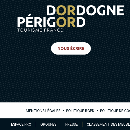
NOUS ÉCRIRE
•
•
MENTIONS LÉGALES
POLITIQUE RGPD
POLITIQUE DE CO
Aller
ESPACE PRO
GROUPES
PRESSE
CLASSEMENT DES MEUBL
au