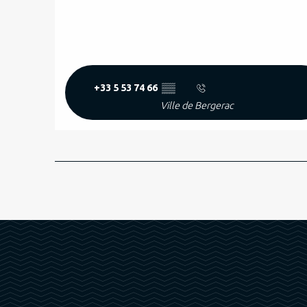
+33 5 53 74 66
▒▒
Ville de Bergerac