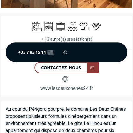
OUVERTURE ET COORDONNÉES
Lave linge
Lave vaisselle
Télévision
Piscine
Draps et linge
WiFi
+ 13 autre(s) prestation(s)
+33 7 85 15 14
▒▒
CONTACTEZ-NOUS
www.lesdeuxchenes24.fr
DESCRIPTION
Au cour du Périgord pourpre, le domaine Les Deux Chênes 
proposent plusieurs formules d'hébergement dans un 
environnement très agréable. Le gite Le Hibou est un 
appartement qui dispose de deux chambres pour six 