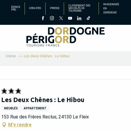
Aller
RANDONNÉE
CLASSEMENT DES
ESPACE
GROUPES
PRESSE
MEUBLÉS DE
EN
au
PRO
TOURISME
DORDOGNE
contenu
principal
Home
Les Deux Chênes : Le Hibou
Les Deux Chênes : Le Hibou
MEUBLÉS
APPARTEMENT
153 Rue des Frères Reclus, 24130 Le Fleix
M'y rendre