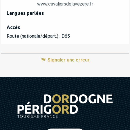
www.cavaliersdelavezere.fr
Langues parlées
Langues parlées
Accès
Accès
Route (nationale/départ.) : D65
Signaler une erreur