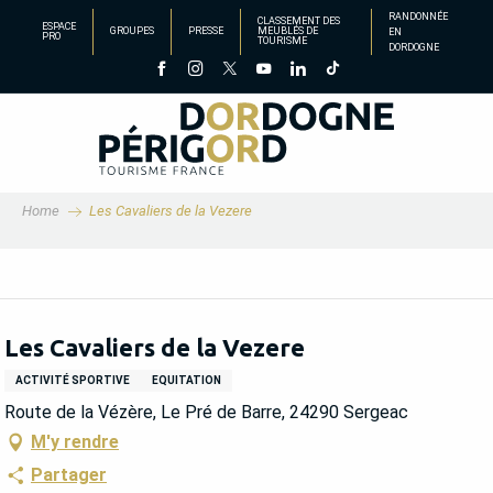
Aller
RANDONNÉE
CLASSEMENT DES
ESPACE
GROUPES
PRESSE
MEUBLÉS DE
EN
au
PRO
TOURISME
DORDOGNE
contenu
principal
Home
Les Cavaliers de la Vezere
Les Cavaliers de la Vezere
ACTIVITÉ SPORTIVE
EQUITATION
Route de la Vézère, Le Pré de Barre, 24290 Sergeac
M'y rendre
Partager