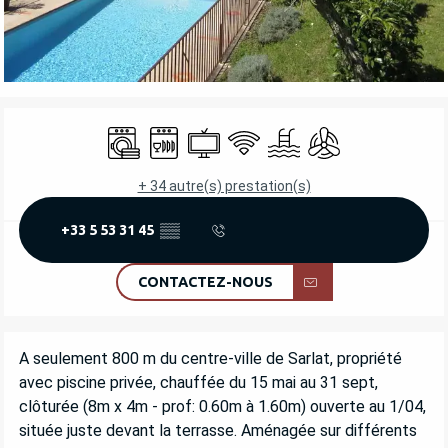
OUVERTURE ET COORDONNÉES
Lave linge
Lave vaisselle
Télévision
WiFi
Piscine
Air conditionné
+ 34 autre(s) prestation(s)
+33 5 53 31 45
▒▒
CONTACTEZ-NOUS
DESCRIPTION
A seulement 800 m du centre-ville de Sarlat, propriété 
avec piscine privée, chauffée du 15 mai au 31 sept, 
clôturée (8m x 4m - prof: 0.60m à 1.60m) ouverte au 1/04, 
située juste devant la terrasse. Aménagée sur différents 