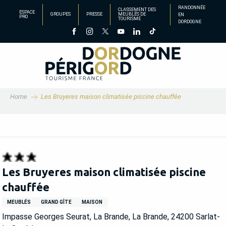
Aller
RANDONNÉE
CLASSEMENT DES
ESPACE
GROUPES
PRESSE
MEUBLÉS DE
EN
au
PRO
TOURISME
DORDOGNE
contenu
principal
Home
Les Bruyeres maison climatisée piscine chauffée
Les Bruyeres maison climatisée piscine
chauffée
MEUBLÉS
GRAND GÎTE
MAISON
Impasse Georges Seurat, La Brande, La Brande, 24200 Sarlat-