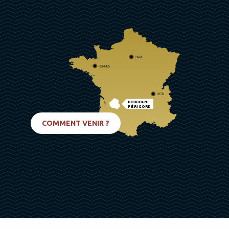
PARIS
RENNES
LYON
DORDOGNE
PÉRIGORD
BIARRITZ
COMMENT VENIR ?