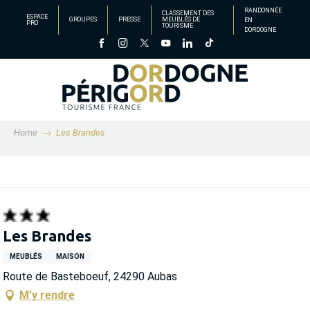
Aller
RANDONNÉE
CLASSEMENT DES
ESPACE
GROUPES
PRESSE
MEUBLÉS DE
EN
au
PRO
TOURISME
DORDOGNE
contenu
principal
Home
Les Brandes
Les Brandes
MEUBLÉS
MAISON
Route de Basteboeuf, 24290 Aubas
M'y rendre