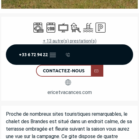
OUVERTURE ET COORDONNÉES
Lave linge
Lave vaisselle
Télévision
Jeux pour enfants / Espace jeu
Piscine
Parking
+ 13 autre(s) prestation(s)
+33 6 72 94 22
▒▒
CONTACTEZ-NOUS
ericetvacances.com
DESCRIPTION
Proche de nombreux sites touristiques remarquables, le 
chalet des Brandes est situé dans un endroit calme, de sa 
terrasse ombragée et fleurie suivant la saison vous aurez 
une vue sur la campagne. Ce gite dispose de quatre 