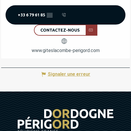
+33 6 79 61 85
▒▒
CONTACTEZ-NOUS
www.giteslacombe-perigord.com
Signaler une erreur