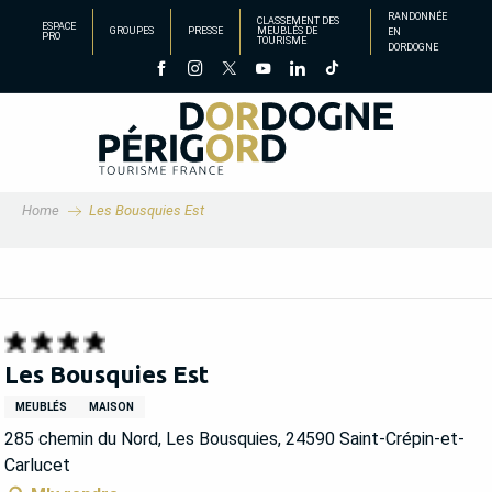
Aller
RANDONNÉE
CLASSEMENT DES
ESPACE
GROUPES
PRESSE
MEUBLÉS DE
EN
au
PRO
TOURISME
DORDOGNE
contenu
principal
Home
Les Bousquies Est
Les Bousquies Est
MEUBLÉS
MAISON
285 chemin du Nord, Les Bousquies, 24590 Saint-Crépin-et-
Carlucet