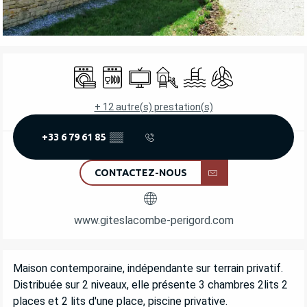
OUVERTURE ET COORDONNÉES
Lave linge
Lave vaisselle
Télévision
Jeux pour enfants / Espace jeu
Piscine
Air conditionné
+ 12 autre(s) prestation(s)
+33 6 79 61 85
▒▒
CONTACTEZ-NOUS
www.giteslacombe-perigord.com
DESCRIPTION
Maison contemporaine, indépendante sur terrain privatif. 
Distribuée sur 2 niveaux, elle présente 3 chambres 2lits 2 
places et 2 lits d'une place, piscine privative.