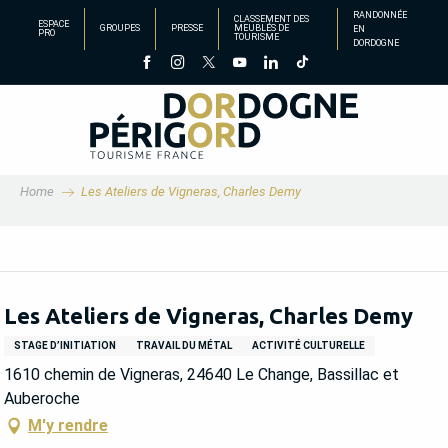
Aller
RANDONNÉE
CLASSEMENT DES
ESPACE
GROUPES
PRESSE
MEUBLÉS DE
EN
au
PRO
TOURISME
DORDOGNE
contenu
principal
Home
Les Ateliers de Vigneras, Charles Demy
Les Ateliers de Vigneras, Charles Demy
STAGE D’INITIATION
TRAVAIL DU MÉTAL
ACTIVITÉ CULTURELLE
1610 chemin de Vigneras, 24640 Le Change, Bassillac et
Auberoche
M'y rendre