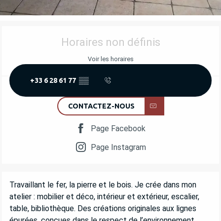
OUVERTURE ET COORDONNÉES
Horaires non définis
Voir les horaires
+33 6 28 61 77
▒▒
CONTACTEZ-NOUS
Page Facebook
Page Instagram
DESCRIPTION
Travaillant le fer, la pierre et le bois. Je crée dans mon 
atelier : mobilier et déco, intérieur et extérieur, escalier, 
table, bibliothèque. Des créations originales aux lignes 
épurées, conçues dans le respect de l’environnement. 