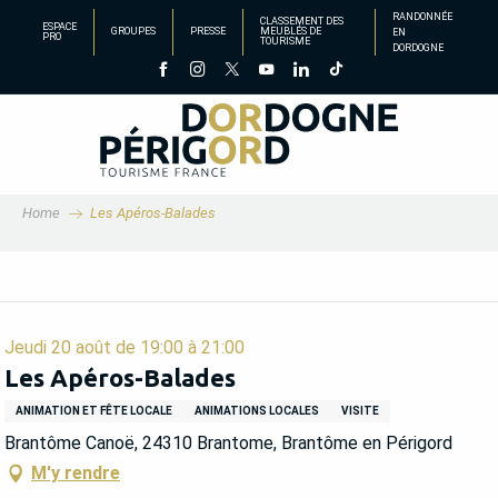
Aller
RANDONNÉE
CLASSEMENT DES
ESPACE
GROUPES
PRESSE
MEUBLÉS DE
EN
au
PRO
TOURISME
DORDOGNE
contenu
principal
Home
Les Apéros-Balades
Jeudi 20 août de 19:00 à 21:00
Les Apéros-Balades
ANIMATION ET FÊTE LOCALE
ANIMATIONS LOCALES
VISITE
Brantôme Canoë, 24310 Brantome, Brantôme en Périgord
M'y rendre