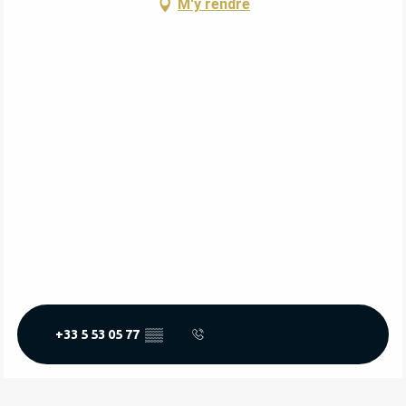
M'y rendre
+33 5 53 05 77
▒▒