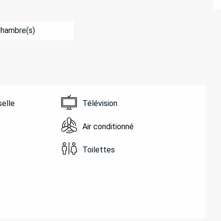
Chambre(s)
selle
Télévision
Air conditionné
Toilettes