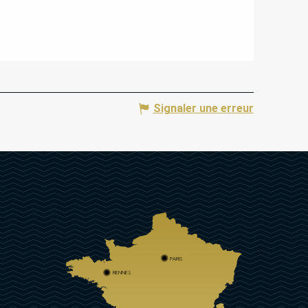
Signaler une erreur
PARIS
RENNES