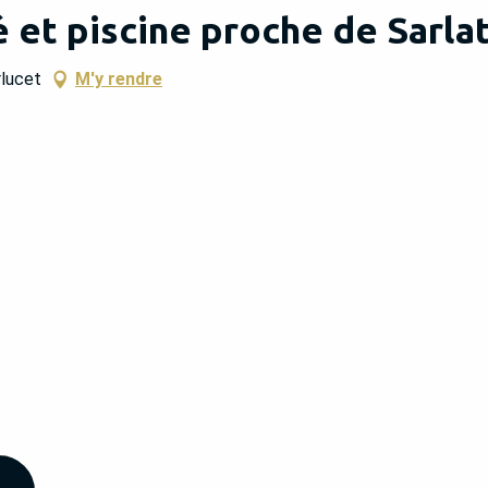
é et piscine proche de Sarla
rlucet
M'y rendre