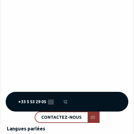
+33 5 53 29 05
▒▒
CONTACTEZ-NOUS
Langues parlées
Langues parlées