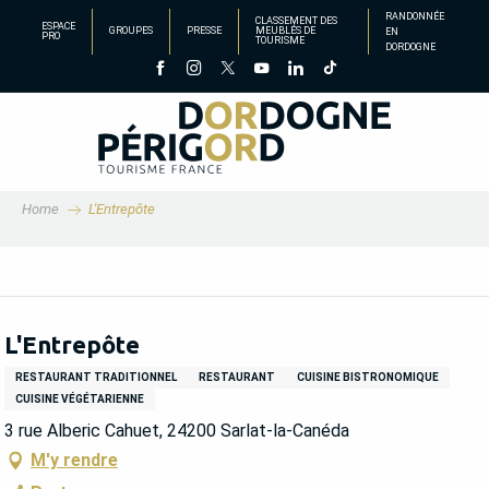
Aller
RANDONNÉE
CLASSEMENT DES
ESPACE
GROUPES
PRESSE
MEUBLÉS DE
EN
au
PRO
TOURISME
DORDOGNE
contenu
principal
Home
L'Entrepôte
L'Entrepôte
RESTAURANT TRADITIONNEL
RESTAURANT
CUISINE BISTRONOMIQUE
CUISINE VÉGÉTARIENNE
3 rue Alberic Cahuet, 24200 Sarlat-la-Canéda
M'y rendre