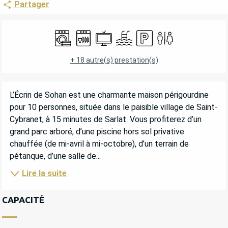
Partager
OUVERTURE ET COORDONNÉES
Lave linge
Lave vaisselle
Télévision
Piscine
Parking
Toilettes
+ 18 autre(s) prestation(s)
DESCRIPTION
L’Écrin de Sohan est une charmante maison périgourdine 
pour 10 personnes, située dans le paisible village de Saint-
Cybranet, à 15 minutes de Sarlat. Vous profiterez d’un 
grand parc arboré, d’une piscine hors sol privative 
chauffée (de mi-avril à mi-octobre), d’un terrain de 
pétanque, d’une salle de...
Lire la suite
CAPACITÉ