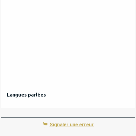
Langues parlées
Langues parlées
Signaler une erreur