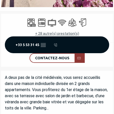
OUVERTURE ET COORDONNÉES
Lave linge
Lave vaisselle
Télévision
WiFi
Air conditionné
Entrée indépendant
+ 28 autre(s) prestation(s)
+33 5 53 31 45
▒▒
CONTACTEZ-NOUS
DESCRIPTION
A deux pas de la cité médiévale, vous serez accueillis 
dans une maison individuelle divisée en 2 grands 
appartements. Vous profiterez du 1er étage de la maison, 
avec sa terrasse avec salon de jardin et barbecue, d'une 
véranda avec grande baie vitrée et vue dégagée sur les 
toits de la ville. Parking...