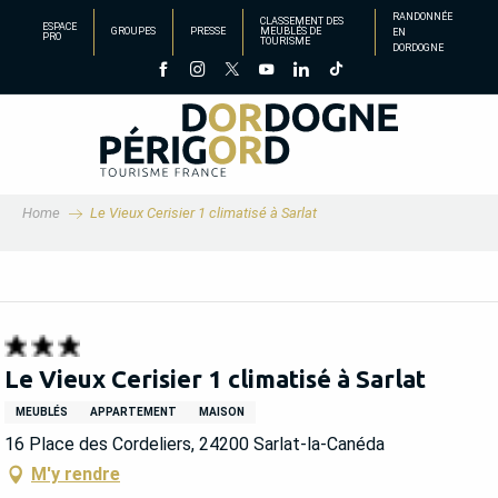
Aller
RANDONNÉE
CLASSEMENT DES
ESPACE
GROUPES
PRESSE
MEUBLÉS DE
EN
au
PRO
TOURISME
DORDOGNE
contenu
principal
Home
Le Vieux Cerisier 1 climatisé à Sarlat
Le Vieux Cerisier 1 climatisé à Sarlat
MEUBLÉS
APPARTEMENT
MAISON
16 Place des Cordeliers, 24200 Sarlat-la-Canéda
M'y rendre