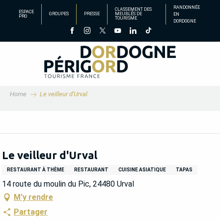
Aller
RANDONNÉE
CLASSEMENT DES
ESPACE
GROUPES
PRESSE
MEUBLÉS DE
EN
au
PRO
TOURISME
DORDOGNE
contenu
principal
Home
Le veilleur d'Urval
Le veilleur d'Urval
RESTAURANT À THÈME
RESTAURANT
CUISINE ASIATIQUE
TAPAS
14 route du moulin du Pic, 24480 Urval
M'y rendre
Partager