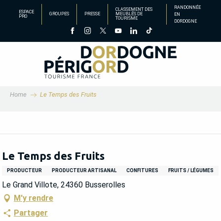
Aller
RANDONNÉE
CLASSEMENT DES
ESPACE
GROUPES
PRESSE
MEUBLÉS DE
EN
au
PRO
TOURISME
DORDOGNE
contenu
principal
Home
Le Temps des Fruits
Le Temps des Fruits
PRODUCTEUR
PRODUCTEUR ARTISANAL
CONFITURES
FRUITS / LÉGUMES
Le Grand Villote, 24360 Busserolles
M'y rendre
Partager