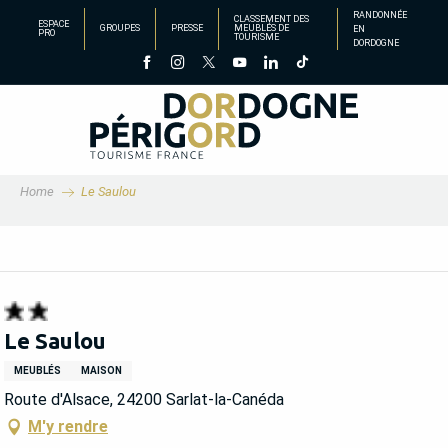
Aller
RANDONNÉE
CLASSEMENT DES
ESPACE
GROUPES
PRESSE
MEUBLÉS DE
EN
au
PRO
TOURISME
DORDOGNE
contenu
principal
Home
Le Saulou
Le Saulou
MEUBLÉS
MAISON
Route d'Alsace, 24200 Sarlat-la-Canéda
M'y rendre