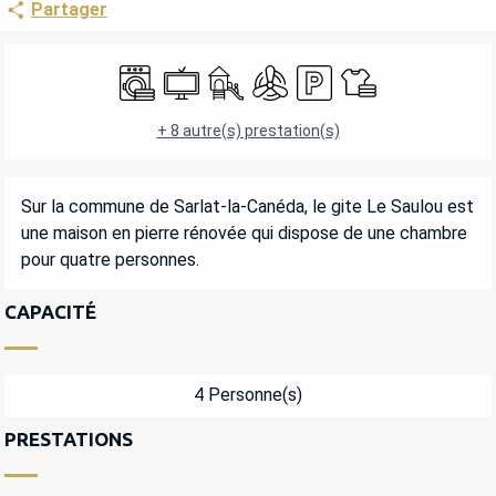
Partager
OUVERTURE ET COORDONNÉES
Lave linge
Télévision
Jeux pour enfants / Espace jeux
Air conditionné
Parking
Draps et linge
+ 8 autre(s) prestation(s)
DESCRIPTION
Sur la commune de Sarlat-la-Canéda, le gite Le Saulou est 
une maison en pierre rénovée qui dispose de une chambre 
pour quatre personnes.
CAPACITÉ
4 Personne(s)
PRESTATIONS