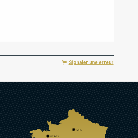
Signaler une erreur
PARIS
RENNES