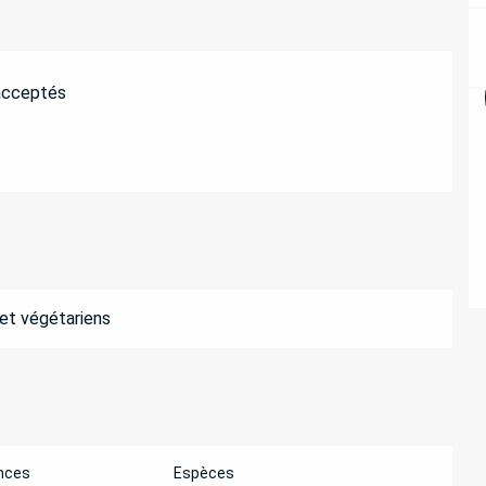
acceptés
 et végétariens
nces
Espèces