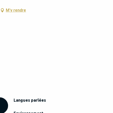
M'y rendre
Langues parlées
Langues parlées