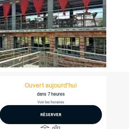
OUVERTURE ET COORD
Ouvert aujourd'hui
dans 7 heures
Voir les horaires
RÉSERVER
Terrasse
Animaux acceptés