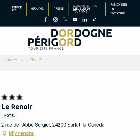
Aller
RANDONNÉE
CLASSEMENT DES
ESPACE
GROUPES
PRESSE
MEUBLÉS DE
EN
au
PRO
TOURISME
DORDOGNE
contenu
principal
Home
Le Renoir
Le Renoir
HÔTEL
2 rue de l'Abbé Surgier, 24200 Sarlat-la-Canéda
M'y rendre