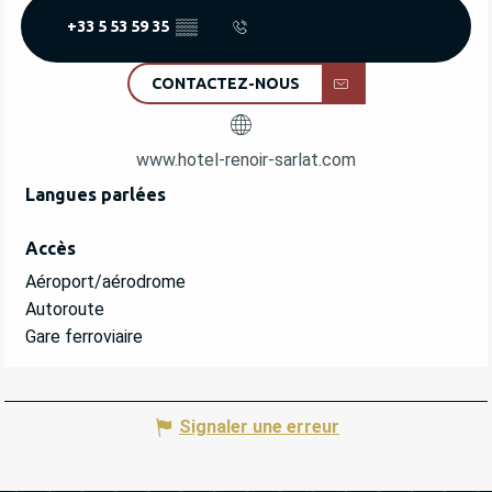
+33 5 53 59 35
▒▒
CONTACTEZ-NOUS
www.hotel-renoir-sarlat.com
Langues parlées
Langues parlées
Accès
Accès
Aéroport/aérodrome
Autoroute
Gare ferroviaire
Signaler une erreur