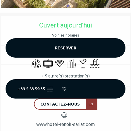
OUVERTURE ET COORDONNÉES
Ouvert aujourd'hui
Voir les horaires
RÉSERVER
Air conditionné
Télévision
WiFi
Ascenseur
Bar / Buvette
Piscine
+ 9 autre(s) prestation(s)
+33 5 53 59 35
▒▒
CONTACTEZ-NOUS
www.hotel-renoir-sarlat.com