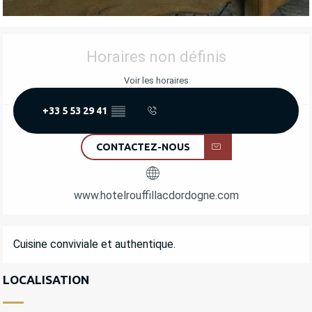
OUVERTURE ET COORDONNÉES
Horaires non définis
Voir les horaires
+33 5 53 29 41
▒▒
CONTACTEZ-NOUS
www.hotelrouffillacdordogne.com
DESCRIPTION
Cuisine conviviale et authentique.
LOCALISATION