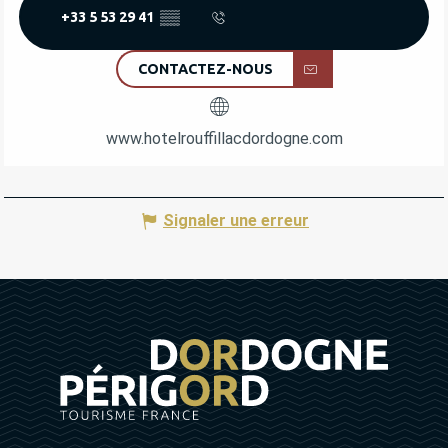
+33 5 53 29 41
▒▒
CONTACTEZ-NOUS
www.hotelrouffillacdordogne.com
Signaler une erreur