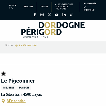
Aller
RANDONNÉE
CLASSEMENT DES
ESPACE
GROUPES
PRESSE
MEUBLÉS DE
EN
au
PRO
TOURISME
DORDOGNE
contenu
principal
Home
Le Pigeonnier
Le Pigeonnier
MEUBLÉS
MAISON
La Gibertie, 24590 Jayac
M'y rendre