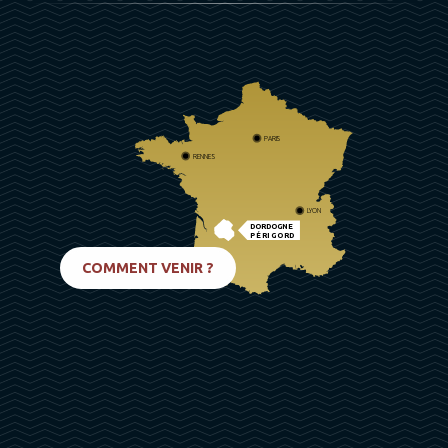
PARIS
RENNES
LYON
DORDOGNE
PÉRIGORD
BIARRITZ
COMMENT VENIR ?