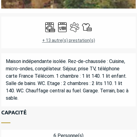
OUVERTURE ET COORDONNÉES
Lave linge
Lave vaisselle
Animaux acceptés
Draps et linge
+ 13 autre(s) prestation(s)
DESCRIPTION
Maison indépendante isolée. Rez-de-chaussée : Cuisine, 
micro-ondes, congélateur. Séjour, prise TV, téléphone 
carte France Télécom. 1 chambre : 1 lit 140. 1 lit enfant. 
Salle de bains. WC. Etage : 2 chambres : 2 lits 110. 1 lit 
140. WC. Chauffage central au fuel. Garage. Terrain, bac à 
sable.
CAPACITÉ
6 Personne(s)