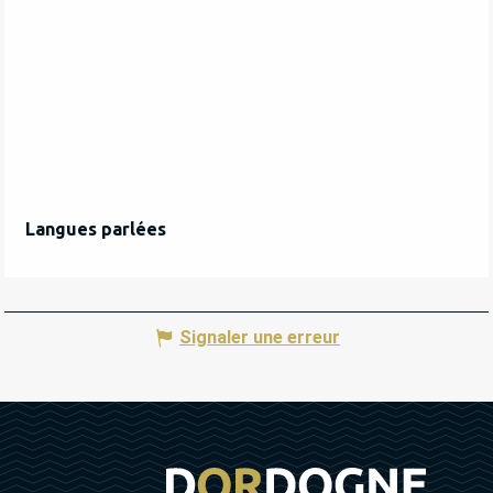
Langues parlées
Langues parlées
Signaler une erreur