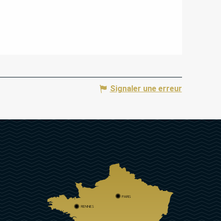
Signaler une erreur
PARIS
RENNES