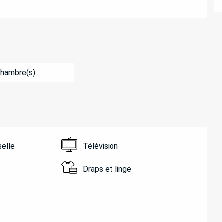
Chambre(s)
selle
Télévision
Draps et linge