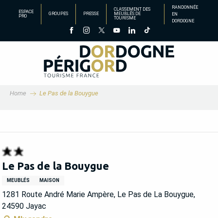
Aller
RANDONNÉE
CLASSEMENT DES
ESPACE
GROUPES
PRESSE
MEUBLÉS DE
EN
au
PRO
TOURISME
DORDOGNE
contenu
principal
Home
Le Pas de la Bouygue
Le Pas de la Bouygue
MEUBLÉS
MAISON
1281 Route André Marie Ampère, Le Pas de La Bouygue,
24590 Jayac