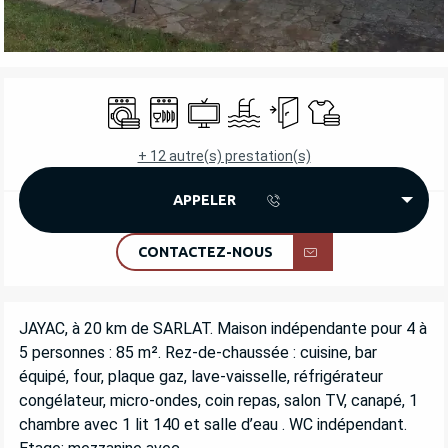
OUVERTURE ET COORDONNÉES
Lave linge
Lave vaisselle
Télévision
Piscine
Entrée indépendante
Draps et linge
+ 12 autre(s) prestation(s)
APPELER
CONTACTEZ-NOUS
DESCRIPTION
JAYAC, à 20 km de SARLAT. Maison indépendante pour 4 à 
5 personnes : 85 m². Rez-de-chaussée : cuisine, bar 
équipé, four, plaque gaz, lave-vaisselle, réfrigérateur 
congélateur, micro-ondes, coin repas, salon TV, canapé, 1 
chambre avec 1 lit 140 et salle d’eau . WC indépendant. 