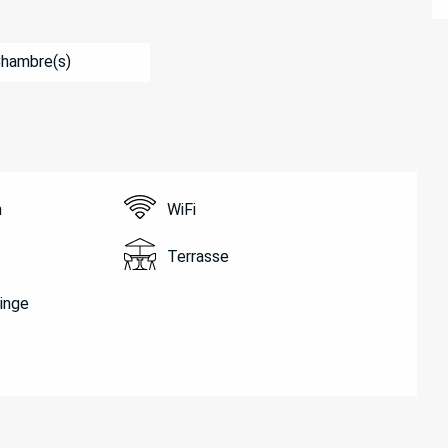
Chambre(s)
n
WiFi
Terrasse
linge