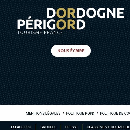
NOUS ÉCRIRE
•
•
MENTIONS LÉGALES
POLITIQUE RGPD
POLITIQUE DE CO
Aller
ESPACE PRO
GROUPES
PRESSE
CLASSEMENT DES MEUBL