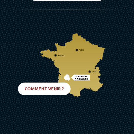
PARIS
RENNES
LYON
DORDOGNE
PÉRIGORD
BIARRITZ
COMMENT VENIR ?