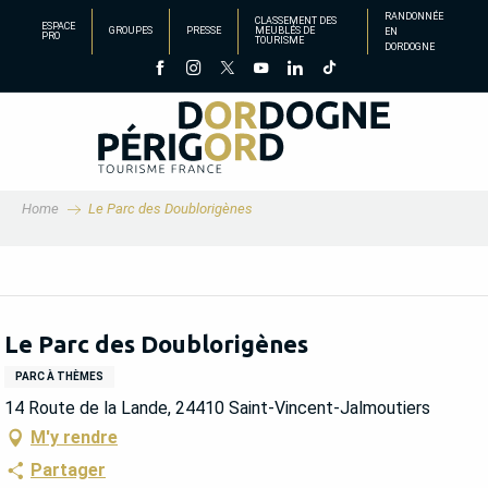
Aller
RANDONNÉE
CLASSEMENT DES
ESPACE
GROUPES
PRESSE
MEUBLÉS DE
EN
au
PRO
TOURISME
DORDOGNE
contenu
principal
Home
Le Parc des Doublorigènes
Le Parc des Doublorigènes
PARC À THÈMES
14 Route de la Lande, 24410 Saint-Vincent-Jalmoutiers
M'y rendre
Partager