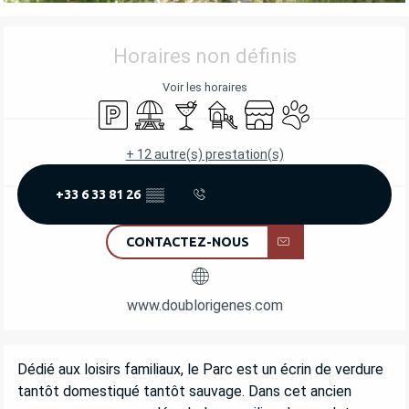
OUVERTURE ET COORDONNÉES
Horaires non définis
Voir les horaires
Parking
Aire de pique nique
Bar / Buvette
Jeux pour enfants / Espace jeu
Boutique
Animaux acceptés
+ 12 autre(s) prestation(s)
+33 6 33 81 26
▒▒
CONTACTEZ-NOUS
www.doublorigenes.com
DESCRIPTION
Dédié aux loisirs familiaux, le Parc est un écrin de verdure 
tantôt domestiqué tantôt sauvage. Dans cet ancien 