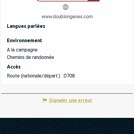
www.doublorigenes.com
Langues parlées
Langues parlées
Environnement
Environnement
A la campagne
Chemins de randonnée
Accès
Accès
Route (nationale/départ.) : D708
Signaler une erreur