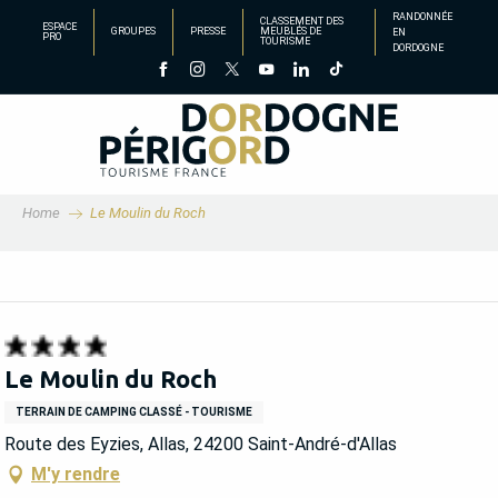
Aller
RANDONNÉE
CLASSEMENT DES
ESPACE
GROUPES
PRESSE
MEUBLÉS DE
EN
au
PRO
TOURISME
DORDOGNE
contenu
principal
Home
Le Moulin du Roch
Le Moulin du Roch
TERRAIN DE CAMPING CLASSÉ - TOURISME
Route des Eyzies, Allas, 24200 Saint-André-d'Allas
M'y rendre