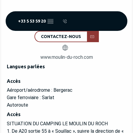
+33 5 53 59 20
▒▒
CONTACTEZ-NOUS
www.moulin-du-roch.com
Langues parlées
Langues parlées
Accès
Accès
Aéroport/aérodrome : Bergerac
Gare ferroviaire : Sarlat
Autoroute
Accès
Accès
SITUATION DU CAMPING LE MOULIN DU ROCH
1. De A20 sortie 55 à « Souillac », suivre la direction de «