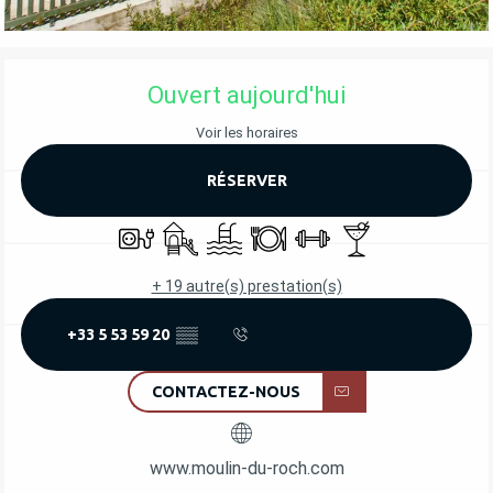
OUVERTURE ET COORDONNÉES
Ouvert aujourd'hui
Voir les horaires
RÉSERVER
Branchements électriques
Jeux pour enfants / Espace jeux
Piscine
Restaurant
Salle de sport
Bar / Buvette
+ 19 autre(s) prestation(s)
+33 5 53 59 20
▒▒
CONTACTEZ-NOUS
www.moulin-du-roch.com