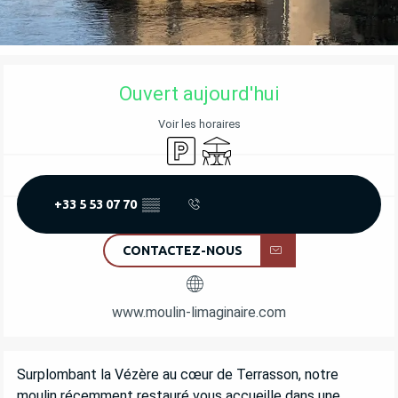
OUVERTURE ET COORDONNÉES
Ouvert aujourd'hui
Voir les horaires
Parking
Terrasse
+33 5 53 07 70
▒▒
CONTACTEZ-NOUS
www.moulin-limaginaire.com
DESCRIPTION
Surplombant la Vézère au cœur de Terrasson, notre 
moulin récemment restauré vous accueille dans une 