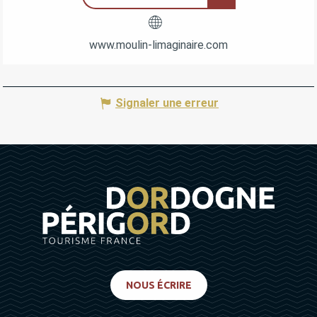
www.moulin-limaginaire.com
Signaler une erreur
NOUS ÉCRIRE