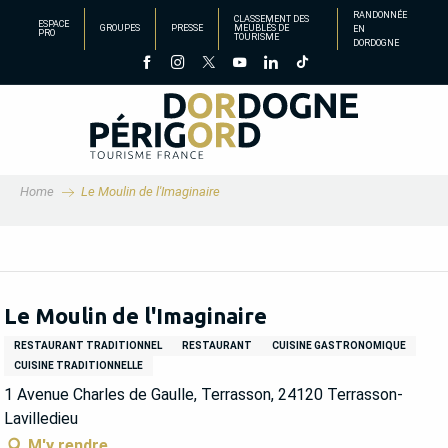
Aller
RANDONNÉE
CLASSEMENT DES
ESPACE
GROUPES
PRESSE
MEUBLÉS DE
EN
au
PRO
TOURISME
DORDOGNE
contenu
principal
Home
Le Moulin de l'Imaginaire
Le Moulin de l'Imaginaire
RESTAURANT TRADITIONNEL
RESTAURANT
CUISINE GASTRONOMIQUE
CUISINE TRADITIONNELLE
1 Avenue Charles de Gaulle, Terrasson, 24120 Terrasson-
Lavilledieu
M'y rendre