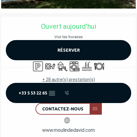
OUVERTURE ET COORDONNÉES
Ouvert aujourd'hui
Voir les horaires
RÉSERVER
Parking
Branchements électriques
Jeux pour enfants / Espace jeux
Lave linge
Piscine
Restaurant
+ 28 autre(s) prestation(s)
+33 5 53 22 65
▒▒
CONTACTEZ-NOUS
www.moulindedavid.com