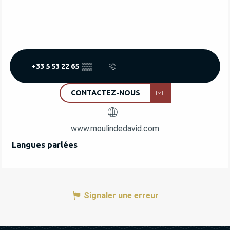
+33 5 53 22 65
▒▒
CONTACTEZ-NOUS
www.moulindedavid.com
Langues parlées
Langues parlées
Signaler une erreur