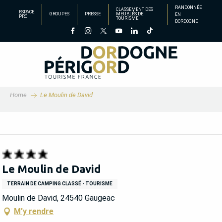
Aller
RANDONNÉE
CLASSEMENT DES
ESPACE
GROUPES
PRESSE
MEUBLÉS DE
EN
au
PRO
TOURISME
DORDOGNE
contenu
principal
Home
Le Moulin de David
Le Moulin de David
TERRAIN DE CAMPING CLASSÉ - TOURISME
Moulin de David, 24540 Gaugeac
M'y rendre