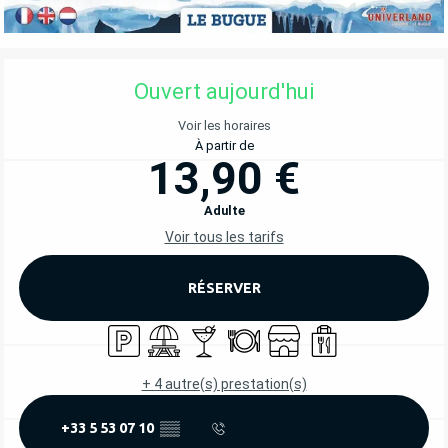
OUVERTURE ET COORDONNÉES
Ouvert aujourd'hui
Voir les horaires
À partir de
13,90 €
Adulte
Voir tous les tarifs
RÉSERVER
Parking
Aire de pique nique
Bar / Buvette
Restaurant
Boutique
Vente à emporter
+ 4 autre(s) prestation(s)
+33 5 53 07 10
▒▒