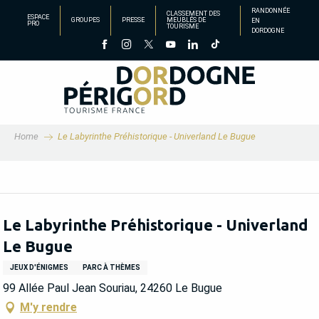
Aller
RANDONNÉE
CLASSEMENT DES
ESPACE
GROUPES
PRESSE
MEUBLÉS DE
EN
au
PRO
TOURISME
DORDOGNE
contenu
principal
Home
Le Labyrinthe Préhistorique - Univerland Le Bugue
Le Labyrinthe Préhistorique - Univerland
Le Bugue
JEUX D'ÉNIGMES
PARC À THÈMES
99 Allée Paul Jean Souriau, 24260 Le Bugue
M'y rendre