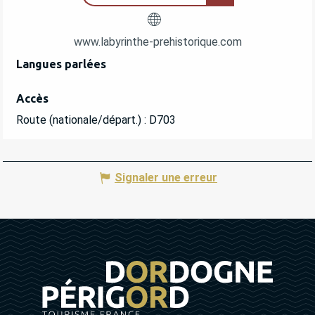
www.labyrinthe-prehistorique.com
Langues parlées
Langues parlées
Accès
Accès
Route (nationale/départ.) : D703
Signaler une erreur