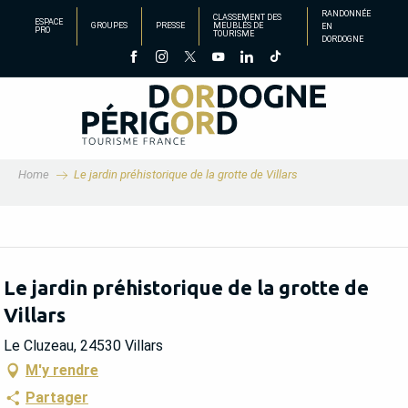
Aller
RANDONNÉE
CLASSEMENT DES
ESPACE
GROUPES
PRESSE
MEUBLÉS DE
EN
au
PRO
TOURISME
DORDOGNE
contenu
principal
Home
Le jardin préhistorique de la grotte de Villars
Le jardin préhistorique de la grotte de
Villars
Le Cluzeau, 24530 Villars
M'y rendre
Partager