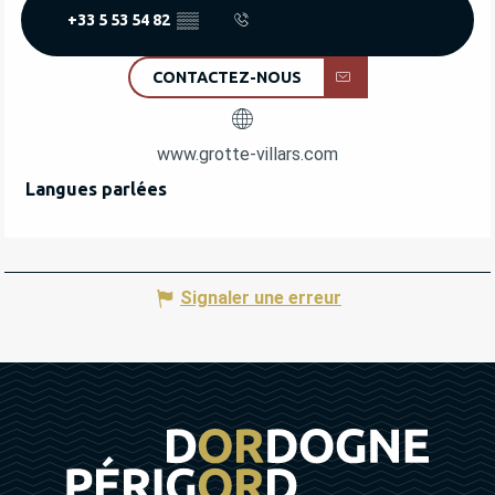
+33 5 53 54 82
▒▒
CONTACTEZ-NOUS
www.grotte-villars.com
Langues parlées
Langues parlées
Signaler une erreur