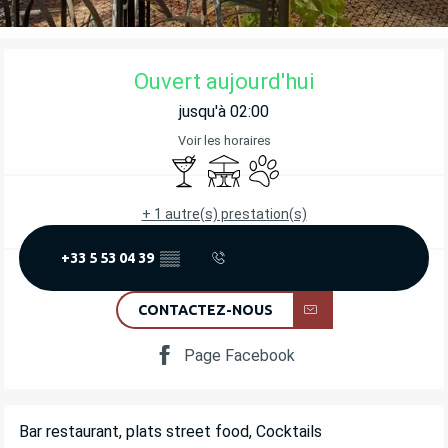
OUVERTURE ET COORDONNÉES
Ouvert aujourd'hui
jusqu'à 02:00
Voir les horaires
Bar / Buvette
Terrasse
Animaux acceptés
+ 1 autre(s) prestation(s)
+33 5 53 04 39
▒▒
CONTACTEZ-NOUS
Page Facebook
DESCRIPTION
Bar restaurant, plats street food, Cocktails