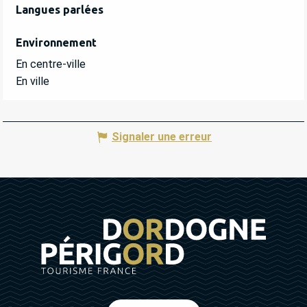
Langues parlées
Langues parlées
Environnement
Environnement
En centre-ville
En ville
Signaler une erreur