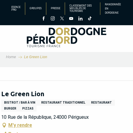
Aller
RANDONNÉE
CLASSEMENT DES
ESPACE
GROUPES
PRESSE
MEUBLÉS DE
EN
au
PRO
TOURISME
DORDOGNE
contenu
principal
Home
Le Green Lion
Le Green Lion
BISTROT / BAR À VIN
RESTAURANT TRADITIONNEL
RESTAURANT
BURGER
PIZZAS
10 Rue de la République, 24000 Périgueux
M'y rendre