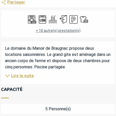
Partager
OUVERTURE ET COORDONNÉES
Lave linge
Lave vaisselle
Piscine
Entrée indépendante
Parking
Draps et linge
+ 10 autre(s) prestation(s)
DESCRIPTION
Le domaine du Manoir de Braugnac propose deux 
locations saisonnières. Le grand gite est aménagé dans un 
ancien corps de ferme et dispose de deux chambres pour 
cinq personnes. Piscine partagée.
Lire la suite
CAPACITÉ
5 Personne(s)