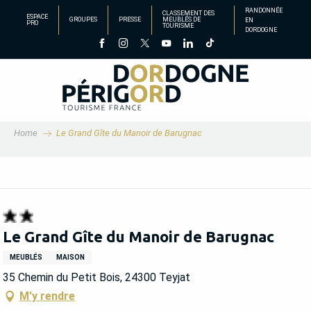
Aller
RANDONNÉE
CLASSEMENT DES
ESPACE
GROUPES
PRESSE
MEUBLÉS DE
EN
au
PRO
TOURISME
DORDOGNE
contenu
principal
Home
Le Grand Gîte du Manoir de Barugnac
Le Grand Gîte du Manoir de Barugnac
MEUBLÉS
MAISON
35 Chemin du Petit Bois, 24300 Teyjat
M'y rendre