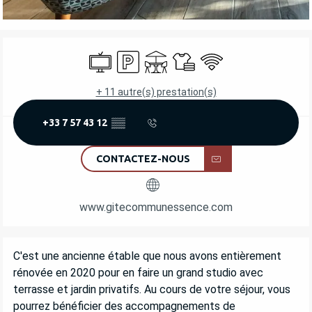
OUVERTURE ET COORDONNÉES
Télévision
Parking
Terrasse
Draps et linge
WiFi
+ 11 autre(s) prestation(s)
+33 7 57 43 12
▒▒
CONTACTEZ-NOUS
www.gitecommunessence.com
DESCRIPTION
C'est une ancienne étable que nous avons entièrement 
rénovée en 2020 pour en faire un grand studio avec 
terrasse et jardin privatifs. Au cours de votre séjour, vous 
pourrez bénéficier des accompagnements de 