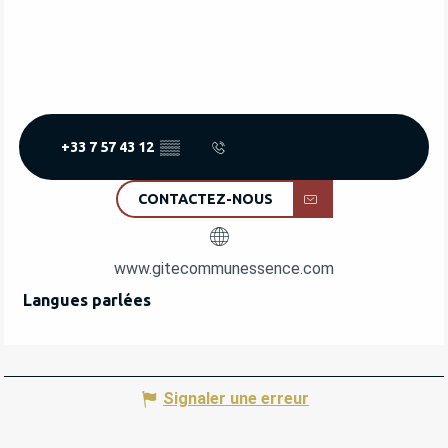
+33 7 57 43 12
▒▒
CONTACTEZ-NOUS
www.gitecommunessence.com
Langues parlées
Langues parlées
Signaler une erreur