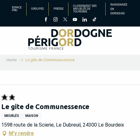
Aller
RANDONNÉE
CLASSEMENT DES
ESPACE
GROUPES
PRESSE
MEUBLÉS DE
EN
au
PRO
TOURISME
DORDOGNE
contenu
principal
Home
Le gite de Communessence
Le gite de Communessence
MEUBLÉS
MAISON
1598 route de la Scierie, Le Dubreuil, 24300 Le Bourdeix
M'y rendre