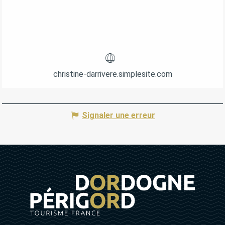
christine-darrivere.simplesite.com
Signaler une erreur