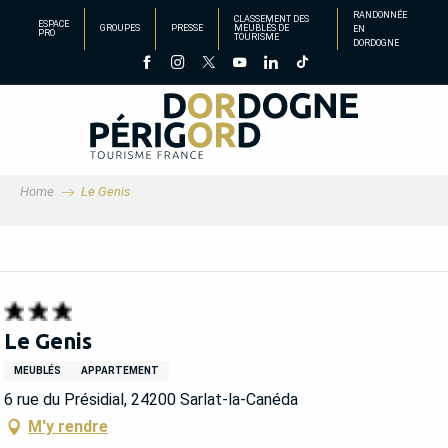
Aller
RANDONNÉE
CLASSEMENT DES
ESPACE
GROUPES
PRESSE
MEUBLÉS DE
EN
au
PRO
TOURISME
DORDOGNE
contenu
principal
Home
Le Genis
Le Genis
MEUBLÉS
APPARTEMENT
6 rue du Présidial, 24200 Sarlat-la-Canéda
M'y rendre