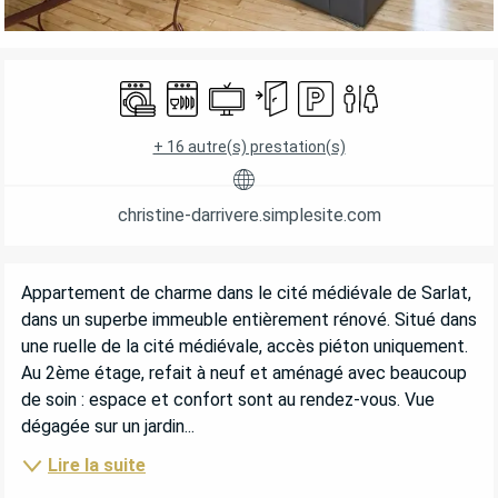
OUVERTURE ET COORDONNÉES
Lave linge
Lave vaisselle
Télévision
Entrée indépendante
Parking
Toilettes
+ 16 autre(s) prestation(s)
christine-darrivere.simplesite.com
DESCRIPTION
Appartement de charme dans le cité médiévale de Sarlat, 
dans un superbe immeuble entièrement rénové. Situé dans 
une ruelle de la cité médiévale, accès piéton uniquement. 
Au 2ème étage, refait à neuf et aménagé avec beaucoup 
de soin : espace et confort sont au rendez-vous. Vue 
dégagée sur un jardin...
Lire la suite