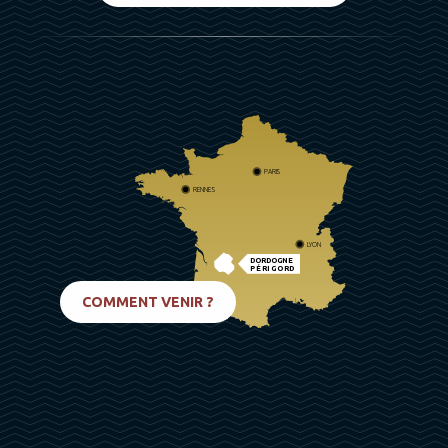
PARIS
RENNES
LYON
DORDOGNE
PÉRIGORD
BIARRITZ
COMMENT VENIR ?