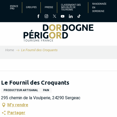
Aller
RANDONNÉE
CLASSEMENT DES
ESPACE
GROUPES
PRESSE
MEUBLÉS DE
EN
au
PRO
TOURISME
DORDOGNE
contenu
principal
Home
Le Fournil des Croquants
Le Fournil des Croquants
PRODUCTEUR ARTISANAL
PAIN
295 chemin de la Voulperie, 24290 Sergeac
M'y rendre
Partager