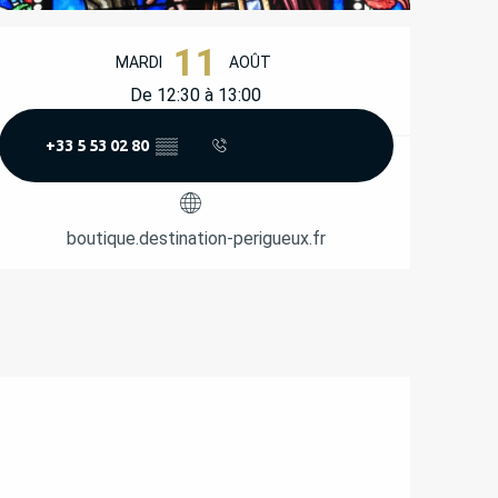
OUVERTURE ET COORD
11
MARDI
AOÛT
De 12:30 à 13:00
+33 5 53 02 80
▒▒
boutique.destination-perigueux.fr