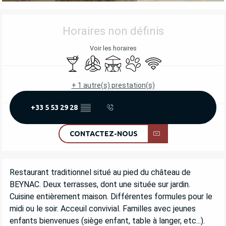
OUVERTURE ET COORDONNÉES
Horaires non définis
Voir les horaires
Bar / Buvette
Air conditionné
Terrasse
Animaux acceptés
WiFi
+ 1 autre(s) prestation(s)
+33 5 53 29 28
▒▒
CONTACTEZ-NOUS
DESCRIPTION
Restaurant traditionnel situé au pied du château de 
BEYNAC. Deux terrasses, dont une située sur jardin. 
Cuisine entièrement maison. Différentes formules pour le 
midi ou le soir. Acceuil convivial. Familles avec jeunes 
enfants bienvenues (siège enfant, table à langer, etc...).