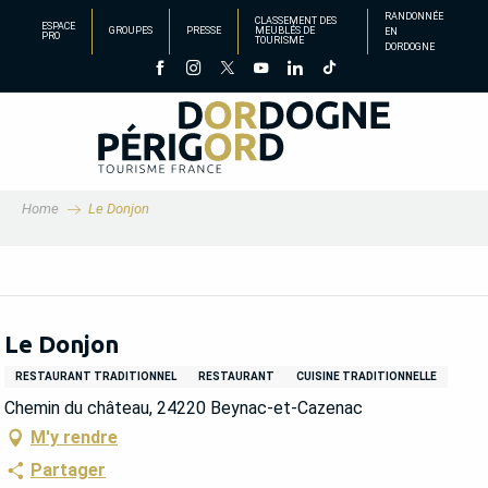
Aller
RANDONNÉE
CLASSEMENT DES
ESPACE
GROUPES
PRESSE
MEUBLÉS DE
EN
au
PRO
TOURISME
DORDOGNE
contenu
principal
Home
Le Donjon
Le Donjon
RESTAURANT TRADITIONNEL
RESTAURANT
CUISINE TRADITIONNELLE
Chemin du château, 24220 Beynac-et-Cazenac
M'y rendre
Partager