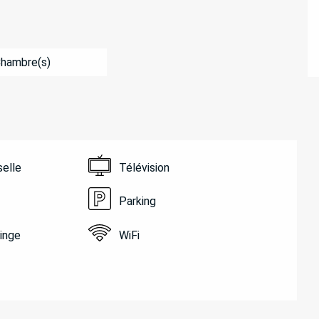
Chambre(s)
selle
Télévision
Parking
linge
WiFi