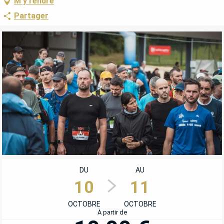
M'y rendre
Partager
OUVERTURE ET COORDONNÉES
DU
AU
10
11
OCTOBRE
OCTOBRE
À partir de