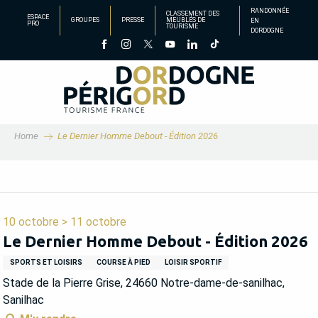
Aller
RANDONNÉE
CLASSEMENT DES
ESPACE
GROUPES
PRESSE
MEUBLÉS DE
EN
au
PRO
TOURISME
DORDOGNE
contenu
principal
Home
Le Dernier Homme Debout - Édition 2026
10 octobre > 11 octobre
Le Dernier Homme Debout - Édition 2026
SPORTS ET LOISIRS
COURSE À PIED
LOISIR SPORTIF
Stade de la Pierre Grise, 24660 Notre-dame-de-sanilhac,
Sanilhac