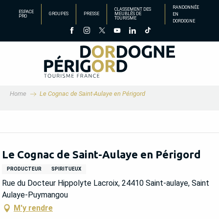
Aller
RANDONNÉE
CLASSEMENT DES
ESPACE
GROUPES
PRESSE
MEUBLÉS DE
EN
au
PRO
TOURISME
DORDOGNE
contenu
principal
Home
Le Cognac de Saint-Aulaye en Périgord
Le Cognac de Saint-Aulaye en Périgord
PRODUCTEUR
SPIRITUEUX
Rue du Docteur Hippolyte Lacroix, 24410 Saint-aulaye, Saint
Aulaye-Puymangou
M'y rendre