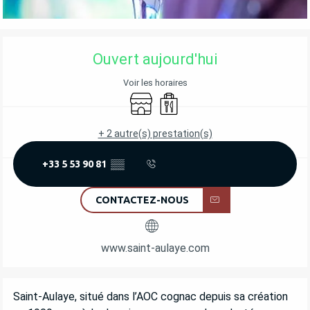
OUVERTURE ET COORDONNÉES
Ouvert aujourd'hui
Voir les horaires
Boutique
Vente à emporter
+ 2 autre(s) prestation(s)
+33 5 53 90 81
▒▒
CONTACTEZ-NOUS
www.saint-aulaye.com
DESCRIPTION
Saint-Aulaye, situé dans l’AOC cognac depuis sa création 