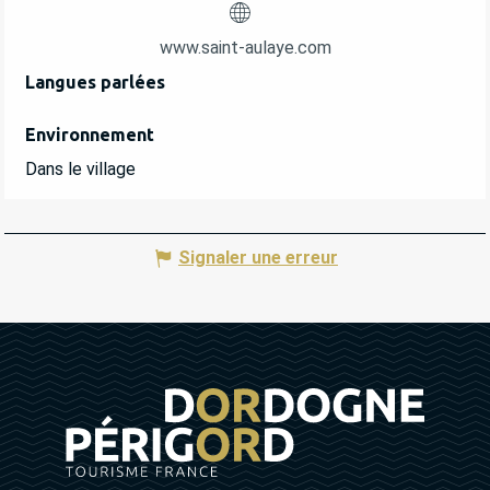
www.saint-aulaye.com
Langues parlées
Langues parlées
Environnement
Environnement
Dans le village
Signaler une erreur