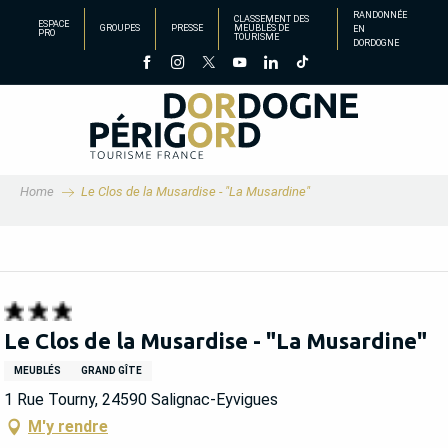
Aller
RANDONNÉE
CLASSEMENT DES
ESPACE
GROUPES
PRESSE
MEUBLÉS DE
EN
au
PRO
TOURISME
DORDOGNE
contenu
principal
Home
Le Clos de la Musardise - "La Musardine"
Le Clos de la Musardise - "La Musardine"
MEUBLÉS
GRAND GÎTE
1 Rue Tourny, 24590 Salignac-Eyvigues
M'y rendre