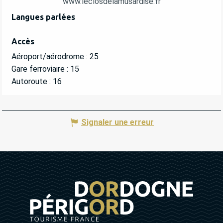
www.leclosdelamusardise.fr
Langues parlées
Langues parlées
Accès
Accès
Aéroport/aérodrome : 25
Gare ferroviaire : 15
Autoroute : 16
Signaler une erreur