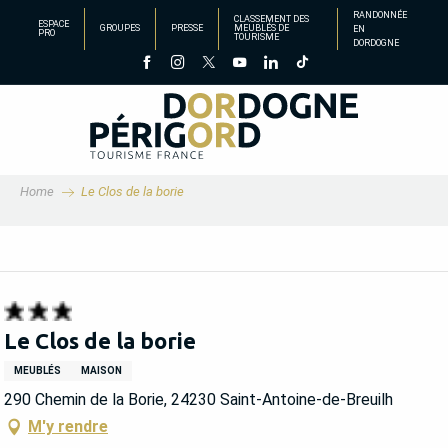
Aller
RANDONNÉE
CLASSEMENT DES
ESPACE
GROUPES
PRESSE
MEUBLÉS DE
EN
au
PRO
TOURISME
DORDOGNE
contenu
principal
Home
Le Clos de la borie
Le Clos de la borie
MEUBLÉS
MAISON
290 Chemin de la Borie, 24230 Saint-Antoine-de-Breuilh
M'y rendre