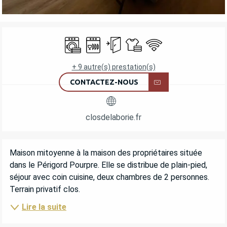
OUVERTURE ET COORDONNÉES
Lave linge
Lave vaisselle
Entrée indépendante
Draps et linge
WiFi
+ 9 autre(s) prestation(s)
CONTACTEZ-NOUS
closdelaborie.fr
DESCRIPTION
Maison mitoyenne à la maison des propriétaires située 
dans le Périgord Pourpre. Elle se distribue de plain-pied, 
séjour avec coin cuisine, deux chambres de 2 personnes. 
Terrain privatif clos.
Lire la suite