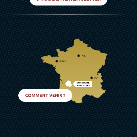
PARIS
RENNES
LYON
DORDOGNE
PÉRIGORD
BIARRITZ
COMMENT VENIR ?